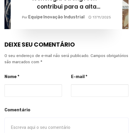
contribui para a alta
performance na agricultura?
Equipe Inovação Industrial
Por
17/11/2025
DEIXE SEU COMENTÁRIO
O seu endereço de e-mail não será publicado.
Campos obrigatórios
são marcados com
*
Nome
*
E-mail
*
Comentário