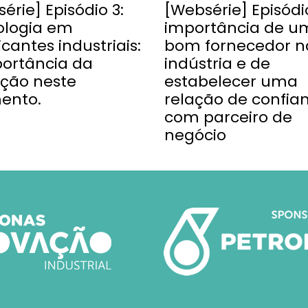
érie] Episódio 3:
[Websérie] Episódio
ologia em
importância de u
ficantes industriais:
bom fornecedor n
portância da
indústria e de
ação neste
estabelecer uma
ento.
relação de confia
com parceiro de
negócio