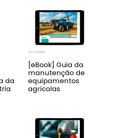
07/12/2022
[eBook] Guia da
manutenção de
a da
equipamentos
tria
agrícolas