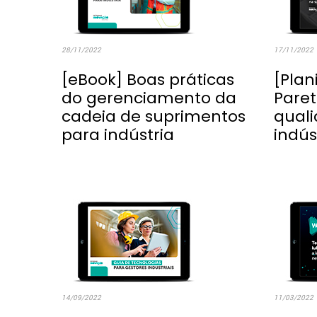
28/11/2022
17/11/2022
[eBook] Boas práticas
[Plan
do gerenciamento da
Paret
cadeia de suprimentos
qual
para indústria
indús
14/09/2022
11/03/2022