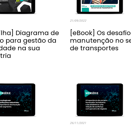
21/09/2022
ilha] Diagrama de
[eBook] Os desafio
o para gestão da
manutenção no se
idade na sua
de transportes
tria
26/11/2021