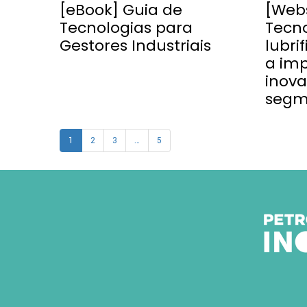
[eBook] Guia de
[Webs
Tecnologias para
Tecn
Gestores Industriais
lubri
a im
inov
segm
1
2
3
…
5