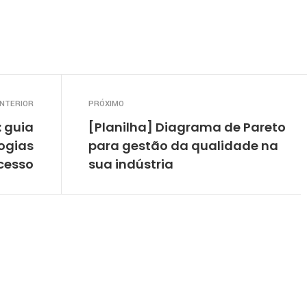
ISTA] BIOSEV comenta
[ENTREVISTA] GERDAU c
parceria com a PETRONAS
importância da lubrifica
em sua estratégia de
siderurgia e parceria est
 de produtividade e
com a PETRONAS
ia operacional
NTERIOR
PRÓXIMO
: guia
[Planilha] Diagrama de Pareto
ogias
para gestão da qualidade na
cesso
sua indústria