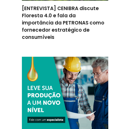
omenta
[ENTREVISTA] CENIBRA discute
[ENTREV
ção na
Floresta 4.0 e fala da
como a 
ratégica
importância da PETRONAS como
apoiou 
fornecedor estratégico de
melhori
consumíveis
eficiênc