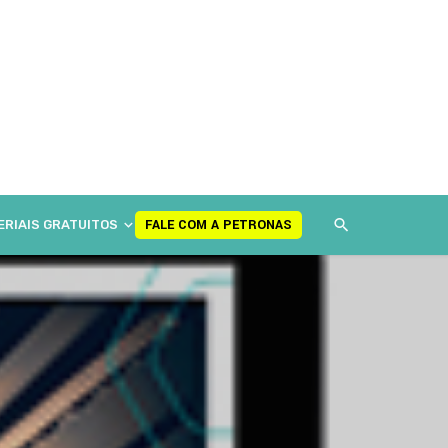
FALE COM A PETRONAS
ERIAIS GRATUITOS
FALE COM A PETRONAS