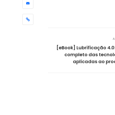
[ENTREV
como a 
apoiou 
melhoria
eficiênc
A
[eBook] Lubrificação 4.0
completo das tecnol
aplicadas ao pro