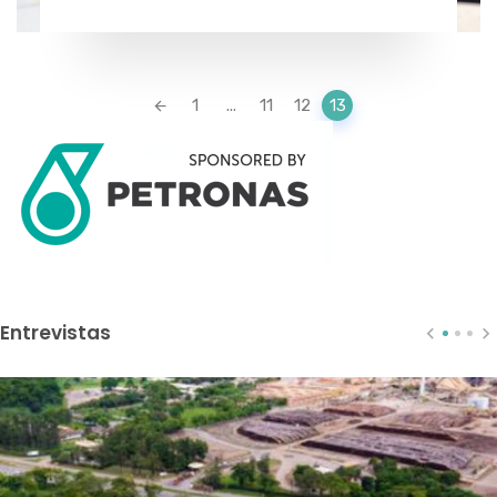
Posts
1
...
11
12
13
navigation
Entrevistas