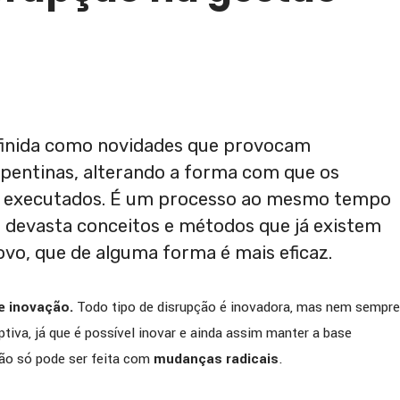
ISTA] BIOSEV comenta
[ENTREVISTA] GERDAU c
parceria com a PETRONAS
importância da lubrifica
em sua estratégia de
siderurgia e parceria est
 de produtividade e
com a PETRONAS
ia operacional
efinida como novidades que provocam
pentinas, alterando a forma com que os
e executados. É um processo ao mesmo tempo
: devasta conceitos e métodos que já existem
ovo, que de alguma forma é mais eficaz.
e inovação.
Todo tipo de disrupção é inovadora, mas nem sempre
tiva, já que é possível inovar e ainda assim manter a base
ção só pode ser feita com
mudanças radicais
.