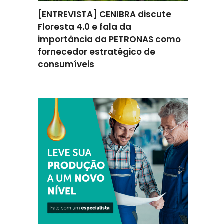
omenta
[ENTREVISTA] CENIBRA discute
[ENTREV
ção na
Floresta 4.0 e fala da
como a 
ratégica
importância da PETRONAS como
apoiou 
fornecedor estratégico de
melhori
consumíveis
eficiênc