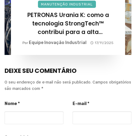
MANUTENÇÃO INDUSTRIAL
PETRONAS Urania K: como a
tecnologia StrongTech™
contribui para a alta
performance na agricultura?
Equipe Inovação Industrial
Por
17/11/2025
DEIXE SEU COMENTÁRIO
O seu endereço de e-mail não será publicado.
Campos obrigatórios
são marcados com
*
Nome
*
E-mail
*