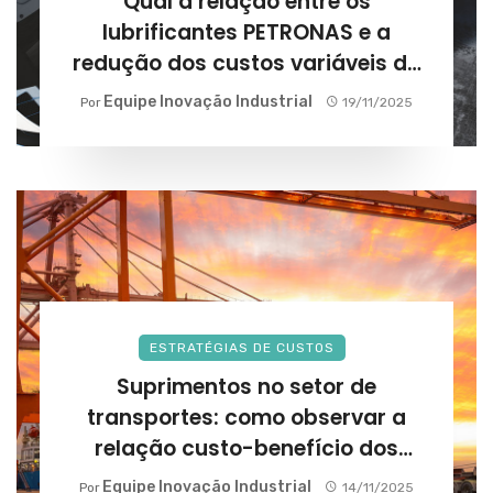
Qual a relação entre os
lubrificantes PETRONAS e a
redução dos custos variáveis da
frota?
Equipe Inovação Industrial
Por
19/11/2025
ESTRATÉGIAS DE CUSTOS
Suprimentos no setor de
transportes: como observar a
relação custo-benefício dos
fornecedores?
Equipe Inovação Industrial
Por
14/11/2025