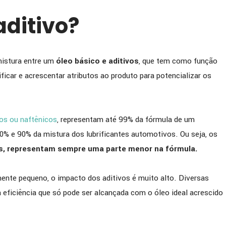
ISTA] BIOSEV comenta
[ENTREVISTA] GERDAU c
aditivo?
parceria com a PETRONAS
importância da lubrifica
em sua estratégia de
siderurgia e parceria est
 de produtividade e
com a PETRONAS
mistura entre um
óleo básico e aditivos
, que tem como função
ia operacional
ficar e acrescentar atributos ao produto para potencializar os
cos ou naftênicos
, representam até 99% da fórmula de um
e 70% e 90% da mistura dos lubrificantes automotivos. Ou seja, os
eos, representam sempre uma parte menor na fórmula.
ente pequeno, o impacto dos aditivos é muito alto. Diversas
ficiência que só pode ser alcançada com o óleo ideal acrescido