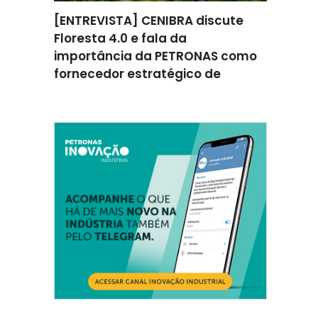
omenta
[ENTREVISTA] CENIBRA discute
[ENTREV
ção na
Floresta 4.0 e fala da
como a 
ratégica
importância da PETRONAS como
apoiou 
fornecedor estratégico de
melhori
consumíveis
eficiênc