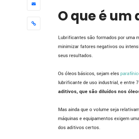
[ENTREV
O que é um 
como a 
apoiou 
melhoria
Lubrificantes são formados por uma 
eficiênc
minimizar fatores negativos ou intensi
seus resultados.
Os óleos básicos, sejam eles
parafíni
lubrificante de uso industrial, e entr
aditivos, que são diluídos nos ól
Mas ainda que o volume seja relativam
máquinas e equipamentos exigem uma e
dos aditivos certos.