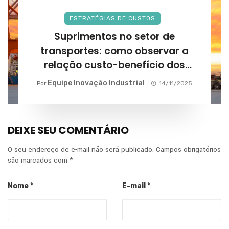
ESTRATÉGIAS DE CUSTOS
Suprimentos no setor de
transportes: como observar a
relação custo-benefício dos
fornecedores?
Equipe Inovação Industrial
Por
14/11/2025
DEIXE SEU COMENTÁRIO
O seu endereço de e-mail não será publicado.
Campos obrigatórios
são marcados com
*
Nome
*
E-mail
*