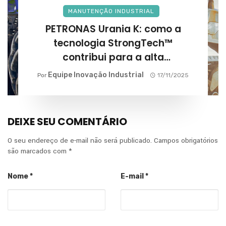
MANUTENÇÃO INDUSTRIAL
PETRONAS Urania K: como a
tecnologia StrongTech™
contribui para a alta
performance na agricultura?
Equipe Inovação Industrial
Por
17/11/2025
DEIXE SEU COMENTÁRIO
O seu endereço de e-mail não será publicado.
Campos obrigatórios
são marcados com
*
Nome
*
E-mail
*