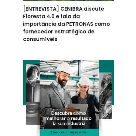
omenta
[ENTREVISTA] CENIBRA discute
[ENTREV
ção na
Floresta 4.0 e fala da
como a 
ratégica
importância da PETRONAS como
apoiou 
fornecedor estratégico de
melhori
consumíveis
eficiênc