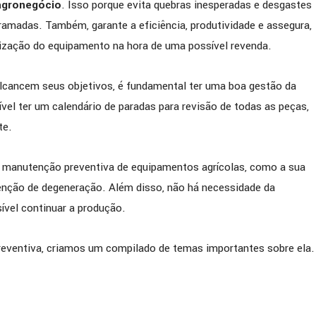
 agronegócio
. Isso porque evita quebras inesperadas e desgastes
ISTA] BIOSEV comenta
[ENTREVISTA] GERDAU c
amadas. Também, garante a eficiência, produtividade e assegura,
parceria com a PETRONAS
importância da lubrifica
ização do equipamento na hora de uma possível revenda.
em sua estratégia de
siderurgia e parceria est
 de produtividade e
com a PETRONAS
alcancem seus objetivos, é fundamental ter uma boa gestão da
ia operacional
vel ter um calendário de paradas para revisão de todas as peças,
te.
 a manutenção preventiva de equipamentos agrícolas, como a sua
venção de degeneração. Além disso, não há necessidade da
ível continuar a produção.
reventiva, criamos um compilado de temas importantes sobre ela.