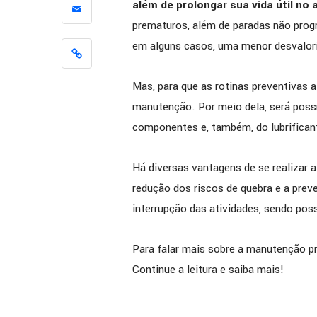
além de prolongar sua vida útil no
[ENTREV
prematuros, além de paradas não progr
como a 
em alguns casos, uma menor desvalor
apoiou 
melhoria
Mas, para que as rotinas preventivas 
eficiênc
manutenção. Por meio dela, será possí
componentes e, também, do lubrifican
Há diversas vantagens de se realizar
redução dos riscos de quebra e a pre
interrupção das atividades, sendo poss
Para falar mais sobre a manutenção p
Continue a leitura e saiba mais!