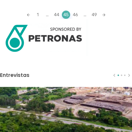
Posts
1
...
44
45
46
...
49
navigation
Entrevistas