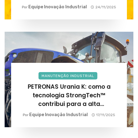
Equipe Inovação Industrial
Por
24/11/2025
MANUTENÇÃO INDUSTRIAL
PETRONAS Urania K: como a
tecnologia StrongTech™
contribui para a alta
performance na agricultura?
Equipe Inovação Industrial
Por
17/11/2025