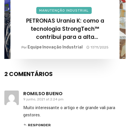
MANUTENÇÃO INDUSTRIAL
PETRONAS Urania K: como a
tecnologia StrongTech™
contribui para a alta
performance na agricultura?
Equipe Inovação Industrial
Por
17/11/2025
2 COMENTÁRIOS
ROMILSO BUENO
9 junho, 2021 at 2:24 pm
Muito interessante o artigo e de grande vali para
gestores.
RESPONDER