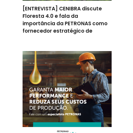
omenta
[ENTREVISTA] CENIBRA discute
[ENTREV
ção na
Floresta 4.0 e fala da
como a 
ratégica
importância da PETRONAS como
apoiou 
fornecedor estratégico de
melhori
consumíveis
eficiênc