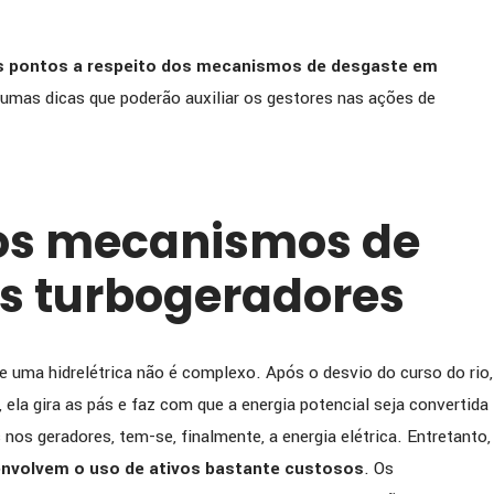
ISTA] BIOSEV comenta
[ENTREVISTA] GERDAU c
parceria com a PETRONAS
importância da lubrifica
is pontos a respeito dos mecanismos de desgaste em
em sua estratégia de
siderurgia e parceria est
mas dicas que poderão auxiliar os gestores nas ações de
 de produtividade e
com a PETRONAS
ia operacional
dos mecanismos de
s turbogeradores
e uma hidrelétrica não é complexo. Após o desvio do curso do rio,
, ela gira as pás e faz com que a energia potencial seja convertida
os geradores, tem-se, finalmente, a energia elétrica. Entretanto,
envolvem o uso de ativos bastante custosos
. Os