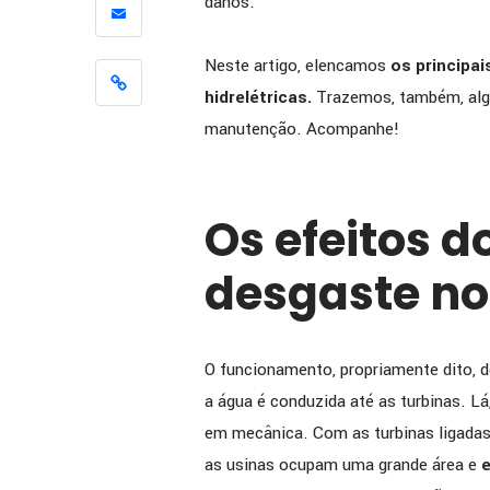
danos.
[ENTREV
como a 
Neste artigo, elencamos
os principa
apoiou 
hidrelétricas.
Trazemos, também, algu
melhoria
manutenção. Acompanhe!
eficiênc
Os efeitos 
desgaste no
O funcionamento, propriamente dito, d
a água é conduzida até as turbinas. Lá
em mecânica. Com as turbinas ligadas n
as usinas ocupam uma grande área e