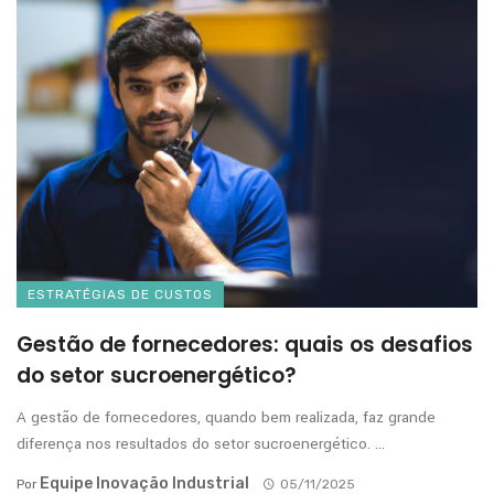
ESTRATÉGIAS DE CUSTOS
Gestão de fornecedores: quais os desafios
do setor sucroenergético?
A gestão de fornecedores, quando bem realizada, faz grande
diferença nos resultados do setor sucroenergético. ...
Equipe Inovação Industrial
Por
05/11/2025