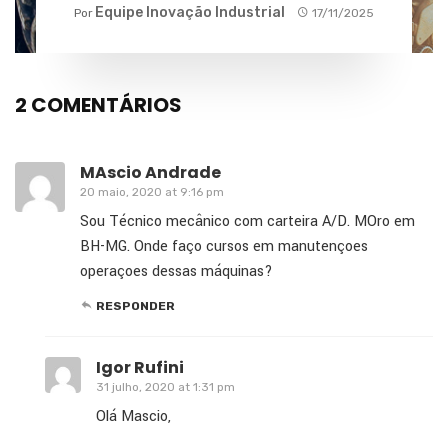
performance na agricultura?
Equipe Inovação Industrial
Por
17/11/2025
2 COMENTÁRIOS
MAscio Andrade
20 maio, 2020 at 9:16 pm
Sou Técnico mecânico com carteira A/D. MOro em
BH-MG. Onde faço cursos em manutençoes
operaçoes dessas máquinas?
RESPONDER
Igor Rufini
31 julho, 2020 at 1:31 pm
Olá Mascio,