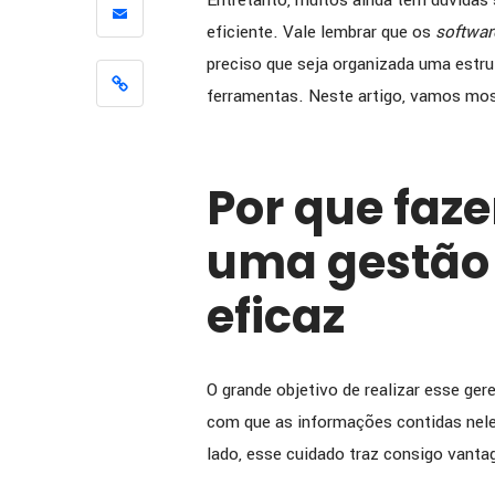
Entretanto, muitos ainda têm dúvidas
[ENTREV
eficiente. Vale lembrar que os
softwar
como a 
preciso que seja organizada uma estru
apoiou 
ferramentas. Neste artigo, vamos mos
melhoria
eficiênc
Por que faze
uma gestão
eficaz
O grande objetivo de realizar esse ge
com que as informações contidas nel
lado, esse cuidado traz consigo vanta