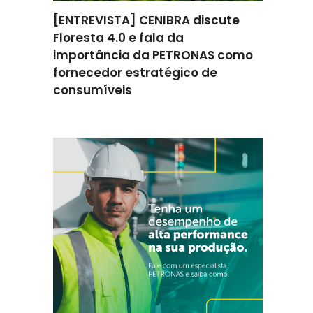
omenta
[ENTREVISTA] CENIBRA discute
[ENTREV
ção na
Floresta 4.0 e fala da
como a 
ratégica
importância da PETRONAS como
apoiou 
fornecedor estratégico de
melhori
consumíveis
eficiênc