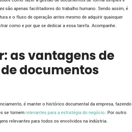
 sobre como fazer a gestão de documentos de forma simples e
ISTA] BIOSEV comenta
[ENTREVISTA] GERDAU c
es
são apenas facilitadores do trabalho humano. Sendo assim, é
parceria com a PETRONAS
importância da lubrifica
tura e o fluxo de operação antes mesmo de adquirir quaisquer
em sua estratégia de
siderurgia e parceria est
trar como e por que se dedicar a essa tarefa. Acompanhe.
 de produtividade e
com a PETRONAS
ia operacional
r: as vantagens de
 de documentos
renciamento, é manter o histórico documental da empresa, fazendo
es se tornem
relevantes para a estratégia do negócio
. Por outro
gens relevantes para todos os envolvidos na indústria.