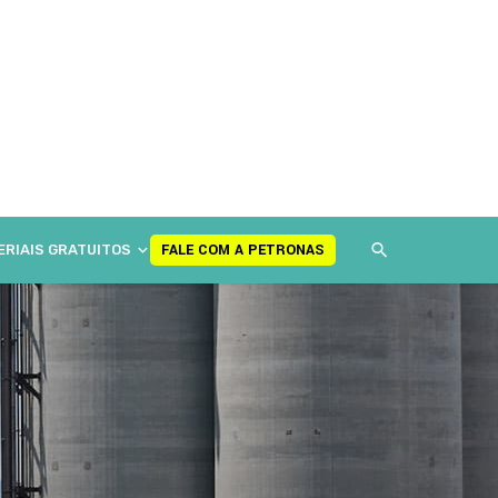
FALE COM A PETRONAS
ERIAIS GRATUITOS
FALE COM A PETRONAS