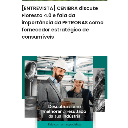
omenta
[ENTREVISTA] CENIBRA discute
[ENTREV
ção na
Floresta 4.0 e fala da
como a 
ratégica
importância da PETRONAS como
apoiou 
fornecedor estratégico de
melhori
consumíveis
eficiênc
o