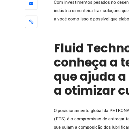
Com investimentos pesados no desenv
[ENTREV
indústria cimenteira traz soluções qu
como a 
a você como isso é possível que elabo
apoiou 
melhoria
eficiênc
Fluid Techno
conheça a 
que ajuda a
a otimizar c
O posicionamento global da PETRONAS
(FTS) é o compromisso de entregar te
que guiam a composição dos lubrifica