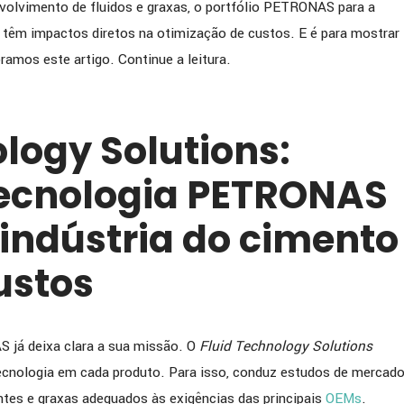
olvimento de fluidos e graxas, o portfólio PETRONAS para a
ISTA] BIOSEV comenta
[ENTREVISTA] GERDAU c
e têm impactos diretos na otimização de custos. E é para mostrar
parceria com a PETRONAS
importância da lubrifica
ramos este artigo. Continue a leitura.
em sua estratégia de
siderurgia e parceria est
 de produtividade e
com a PETRONAS
ia operacional
logy Solutions:
tecnologia PETRONAS
 indústria do cimento
ustos
 já deixa clara a sua missão. O
Fluid Technology Solutions
cnologia em cada produto. Para isso, conduz estudos de mercad
ntes e graxas adequados às exigências das principais
OEMs
.