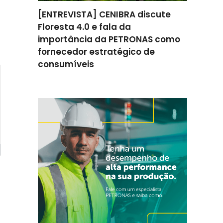
omenta
[ENTREVISTA] CENIBRA discute
[ENTREV
ção na
Floresta 4.0 e fala da
como a 
ratégica
importância da PETRONAS como
apoiou 
fornecedor estratégico de
melhori
consumíveis
eficiênc