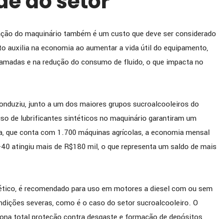
de do setor
iação do maquinário também é um custo que deve ser considerado
eto auxilia na economia ao aumentar a vida útil do equipamento,
ramadas e na redução do consumo de fluido, o que impacta no
conduziu, junto a um dos maiores grupos sucroalcooleiros do
uso de lubrificantes sintéticos no maquinário garantiram um
, que conta com 1.700 máquinas agrícolas, a economia mensal
0 atingiu mais de R$180 mil, o que representa um saldo de mais
ntético, é recomendado para uso em motores a diesel com ou sem
ndições severas, como é o caso do setor sucroalcooleiro. O
a total proteção contra desgaste e formação de depósitos,