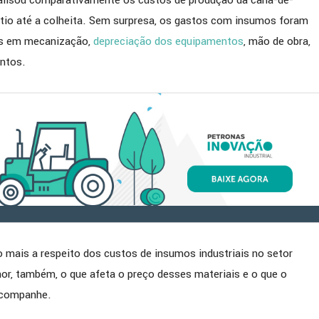
lisou comparativamente os custos de produção da cana-de-
ISTA] BIOSEV comenta
[ENTREVISTA] GERDAU c
ntio até a colheita. Sem surpresa, os gastos com insumos foram
parceria com a PETRONAS
importância da lubrifica
os em mecanização,
depreciação dos equipamentos
, mão de obra,
em sua estratégia de
siderurgia e parceria est
ntos.
 de produtividade e
com a PETRONAS
ia operacional
o mais a respeito dos custos de insumos industriais no setor
or, também, o que afeta o preço desses materiais e o que o
 Acompanhe.