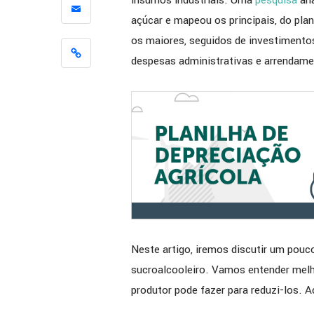
insumos industriais. Uma
pesquisa
ana
[ENTREV
açúcar e mapeou os principais, do pla
como a 
os maiores, seguidos de investiment
apoiou 
despesas administrativas e arrendame
melhoria
eficiênc
Neste artigo, iremos discutir um pouc
sucroalcooleiro. Vamos entender melh
produtor pode fazer para reduzi-los.