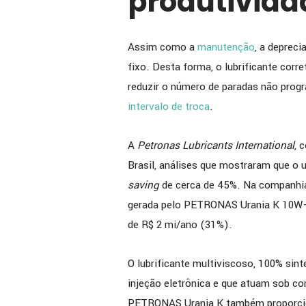
produtivida
Assim como a
manutenção
, a deprec
fixo. Desta forma, o lubrificante corr
reduzir o número de paradas não prog
intervalo de troca
.
A
Petronas Lubricants International
, 
Brasil, análises que mostraram que o 
saving
de cerca de 45%. Na companhia
gerada pelo PETRONAS Urania K 10W-4
de R$ 2 mi/ano (31%).
O lubrificante multiviscoso, 100% si
injeção eletrônica e que atuam sob co
PETRONAS Urania K também proporcion