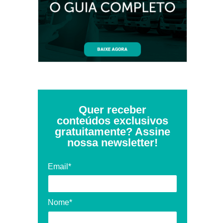
Quer receber
conteúdos exclusivos
gratuitamente? Assine
nossa newsletter!
Email*
Nome*