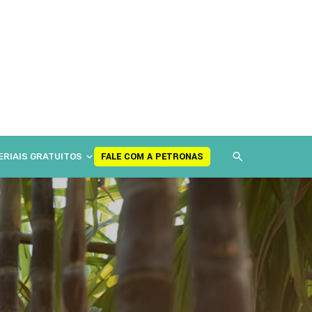
FALE COM A PETRONAS
ERIAIS GRATUITOS
FALE COM A PETRONAS